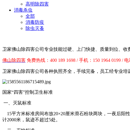
高明除四害
消毒杀虫
全部
消毒防疫
除虫灭蚤
卫家佛山除四害公司专业技能过硬、上门快捷、质量到位、收
佛山除四害
免费
热线：400 189 1698 / 手机：150 1964 0199 / 
卫家
佛山除四害公司各种执照齐全，手续完备，员工经专业培
国家“四害”控制卫生标准
一、灭鼠标准
15平方米标准房间布放20×20厘米滑石粉块两块，一夜后阳
计2000米，鼠迹不超过5处。