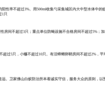
性率不超过3%。用500ml收集勺采集城区内大中型水体中的
过1只
性房间不超过3只；重点单位防蝇设施不合格房间不超过5%；
超过5只，小蠊不超过10只。有活蟑螂卵鞘房间不超过2%，平
道远。卫家佛山白蚁防治所本着诚实守信，服务大众的原则，以