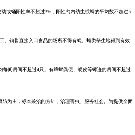
蚊幼或蛹阳性率不超过3%，阳性勺内幼虫或蛹的平均数不超过5
加工、销售直接入口食品的场所不得有蝇。
蝇类孳生地得到有效
均每间房间不超过4只。有蟑螂粪便、蜕皮等蟑迹的房间不超过
预防为主，标本兼治的方针，治理害虫、服务社会。为提供全面