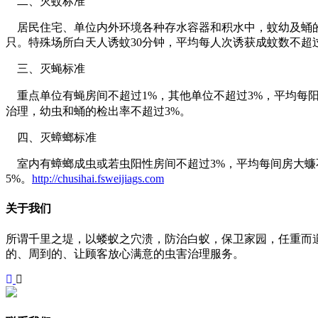
二、灭蚊标准
居民住宅、单位内外环境各种存水容器和积水中，蚊幼及蛹的阳
只。特殊场所白天人诱蚊30分钟，平均每人次诱获成蚊数不超
三、灭蝇标准
重点单位有蝇房间不超过1%，其他单位不超过3%，平均每阳
治理，幼虫和蛹的检出率不超过3%。
四、灭蟑螂标准
室内有蟑螂成虫或若虫阳性房间不超过3%，平均每间房大蠊不
5%。
http://chusihai.fsweijiags.com
关于我们
所谓千里之堤，以蝼蚁之穴溃，防治白蚁，保卫家园，任重而
的、周到的、让顾客放心满意的虫害治理服务。