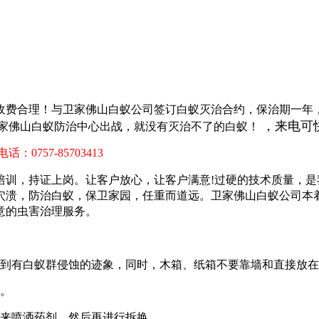
收费合理！
与卫家佛山白蚁公司签订白蚁灭治合约，保治期一年
，来电可
家佛山白蚁防治中心出战，就没有灭治不了的白蚁！
 电话：0757-85703413
培训，持证上岗。让客户放心，让客户满意!过硬的技术质量，
穴溃，防治白蚁，保卫家园，任重而道远。卫家佛山白蚁公司本
意的虫害治理服务。
看到有白蚁群侵蚀的迹象，同时，木箱、纸箱不要靠墙和直接放在
入。
前来喷洒药剂，然后再进行拆换。