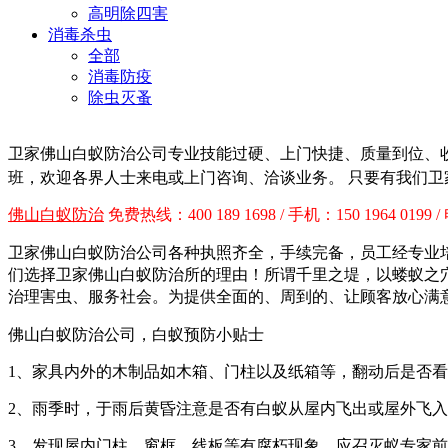
高明除四害
消毒杀虫
全部
消毒防疫
除虫灭蚤
卫家佛山白蚁防治公司专业技能过硬、上门快捷、质量到位、
班，欢迎各界人士来电或上门咨询、洽谈业务。
只要有我们卫
佛山白蚁防治
免费热线：400 189 1698 / 手机：150 1964 0199 /
卫家
佛山白蚁防治公司各种执照齐全，手续完备，员工经专业
们选择卫家佛山白蚁防治所的理由！
所谓千里之堤，以蝼蚁之
治理害虫、服务社会。为提供全面的、周到的、让顾客放心满
佛山白蚁防治公司，白蚁预防小贴士
1、家具内外的木制品如木箱、门柱以及纸箱等，翻动后是否
2、雨季时，于雨后黄昏注意是否有白蚁从屋内飞出或屋外飞
3、发现屋内门柱、窗框、线板等有腐朽现象，应召灭蚁专家