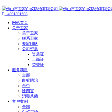
4001891698
网站首页
关于卫家
关于卫家
联系卫家
专家团队
公司资质
资质证
上岗证
荣誉证
服务项目
全部
白蚁防治
杀虫
除四害
消毒杀菌
客户案例
全部
白蚁灭治