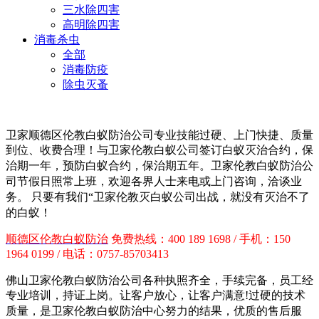
三水除四害
高明除四害
消毒杀虫
全部
消毒防疫
除虫灭蚤
卫家
顺德区
伦教白蚁防治公司专业技能过硬、上门快捷、质量
到位、收费合理！与卫家伦教白蚁公司签订白蚁灭治合约，保
治期一年，预防白蚁合约，保治期五年。卫家伦教白蚁防治
公
司节假日照常上班，欢迎各界人士来电或上门咨询，洽谈业
务。 只要有我们“卫家伦教灭白蚁公司出战，就没有灭治不了
的白蚁！
顺德区
伦教白蚁防治
免费热线：400 189 1698 / 手机：150
1964 0199 / 电话：0757-85703413
佛山卫家伦教白蚁防治公司各种执照齐全，手续完备，员工经
专业培训，持证上岗。让客户放心，让客户满意!过硬的技术
质量，是
卫家伦教白蚁防治中心
努力的结果，优质的售后服