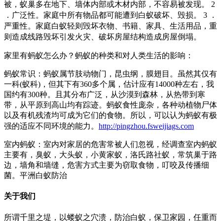
被，蚁巢多在地下、墙体内部或木材内部，不容易被发现。
2
．广泛性。家庭中所有物品都可能遭到白蚁破坏、毁损。
3 ．
严重性。家庭白蚁轻则毁坏衣物、书籍、家具、生活用品，重
则造成线路毁坏引发火灾、破坏房屋结构造成房屋倒塌。
家里有蚂蚁怎么办？
蚂蚁的种类和对人类生活的影响：
蚂蚁常识：蚂蚁属节肢动物门，昆虫纲，膜翅目。虽然其仅有
一科(蚁科)，但其下有360多个属，估计应有14000种左右，我
国约有300种。且其分布广泛，从沙漠到森林，从热带到寒
带，从平原到高山均有踪迹。蚂蚁食性庞杂，各种动植物尸体
以及有机残渣均可成为它们的食物。所以，可以认为蚂蚁有极
强的适应不同环境的能力。
http://pingzhou.fsweijiags.com
室内蚂蚁：室内对家居的危害常被人们忽视，经调查室内蚂蚁
主要有，臭蚁，大头蚁，小黄家蚁，洛氏路社蚁，常筑巢于路
边，墙角和墙缝，危害方式主要为窃取食物，叮咬及传播细
菌。平洲白蚁防治
关于我们
所谓千里之堤，以蝼蚁之穴溃，防治白蚁，保卫家园，任重而