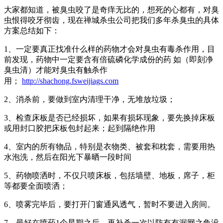
大家都知道，被臭虫咬了是奇痒无比的，想死的心都有，对臭
虫恨得咬牙彻齿，现在禅城杀虫公司把我们多年杀臭虫的具体
方案总结如下：
1、一定要真正找准什么样的药物才会对臭虫有毒杀作用，目
前发现，药物中一定要含有倍硫磷化学成份的药 如（即刻净
臭虫清）才能对臭虫有触杀作
用；
http://shachong.fsweijiags.com
2、消杀前，要做到室内清理干净，无堆放垃圾；
3、检查床板是否已经损坏，如果有损坏现象，要先换掉床板
或用封口胶把床板包封起来；起到隔绝作用
4、室内的所有物品，特别是衣物类、被套和枕套，需要用热
水泡洗，然后在阳光下暴晒一段时间
5、药物喷洒时，不仅只喷床板，包括墙壁、地板，席子，柜
等都要全面喷洒；
6、喷雾完毕后，要打开门窗通风透气，暂时不要进入房间。
7、最好在喷药1个星期之后，再补杀一次以防有有漏网之鱼没