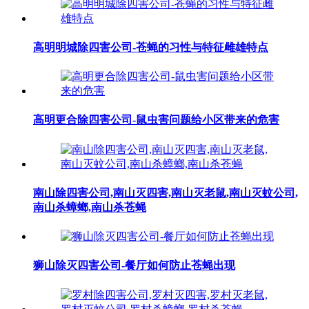
高明明城除四害公司-苍蝇的习性与特征雌雄特点
​高明更合除四害公司-鼠虫害问题给小区带来的危害
南山除四害公司,南山灭四害,南山灭老鼠,南山灭蚊公司,
南山杀蟑螂,南山杀苍蝇
狮山除灭四害公司-餐厅如何防止苍蝇出现