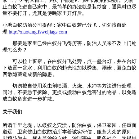
家”，户外的大树上、路灯下都是它们经常聚集的场所。为防
止白蚁飞进自己家中，最简单的办法就是装纱窗，通风时也尽
量不要打开，尤其是傍晚家里开灯后。
小塘白蚁防治公司提醒：
家中白蚁若已分飞，切勿擅自处
理
http://xiaotang.fsweijiags.com
那要是家里已经白蚁分飞得厉害，防治人员来不及上门处
理怎么办？
可以拉上窗帘，在白蚁分飞处旁，点一盏台灯，并在台灯
下放置一盆水，利用白蚁的趋光性加以诱集、溺毙，避免白蚁
四散隐藏造成新的隐患。
切勿擅自使用杀虫剂喷洒、火烧、水冲等方法进行处理，
同时，不要急于拆除、更换或搬动白蚁危害过的物品，以免造
成白蚁危害进一步扩散。
关于我们
所谓千里之堤，以蝼蚁之穴溃，防治白蚁，保卫家园，任重而
道远。卫家佛山白蚁防治所本着诚实守信，服务大众的原则，
以预防为主，标本兼治的方针，治理害虫、服务社会。为提供