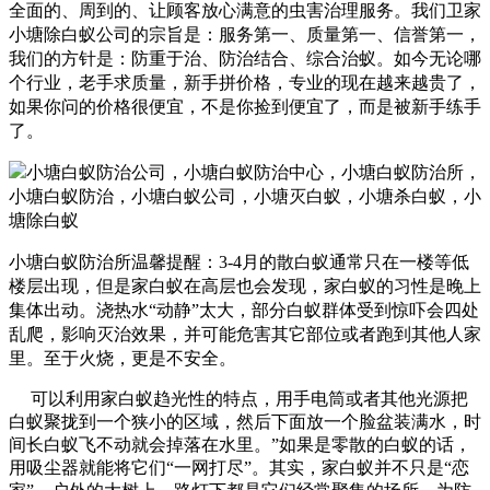
全面的、周到的、让顾客放心满意的虫害治理服务。
我们卫家
小塘除白蚁公司的宗旨是：服务第一、质量第一、信誉第一，
我们的方针是：防重于治、防治结合、综合治蚁。如今无论哪
个行业，老手求质量，新手拼价格，专业的现在越来越贵了，
如果你问的价格很便宜，不是你捡到便宜了，而是被新手练手
了。
小塘白蚁防治所温馨提醒：3-4月的散白蚁通常只在一楼等低
楼层出现，但是家白蚁在高层也会发现，家白蚁的习性是晚上
集体出动。浇热水“动静”太大，部分白蚁群体受到惊吓会四处
乱爬，影响灭治效果，并可能危害其它部位或者跑到其他人家
里。至于火烧，更是不安全。
可以利用家白蚁趋光性的特点，用手电筒或者其他光源把
白蚁聚拢到一个狭小的区域，然后下面放一个脸盆装满水，时
间长白蚁飞不动就会掉落在水里。”如果是零散的白蚁的话，
用吸尘器就能将它们“一网打尽”。其实，家白蚁并不只是“恋