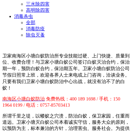
三水除四害
高明除四害
消毒杀虫
全部
消毒防疫
除虫灭蚤
卫家南海区小塘白蚁防治所专业技能过硬、上门快捷、质量到
位、收费合理！与卫家小塘白蚁公司签订白蚁灭治合约，保治
期一年，预防白蚁合约，保治期五年。卫家小塘白蚁防治
公司
节假日照常上班，欢迎各界人士来电或上门咨询，洽谈业务。
只要有我们卫家小塘白蚁防治中心出战，就没有治不了的白
蚁！
南海区小塘白蚁防治
免费热线：400 189 1698 / 手机：150
1964 0199 / 电话：0757-85703413
所谓千里之堤，以蝼蚁之穴溃，防治白蚁，保卫家园，任重而
道远。卫家小塘灭白蚁公司本着诚实守信，服务大众的原则，
以预防为主，标本兼治的方针，治理害虫、服务社会。为提供